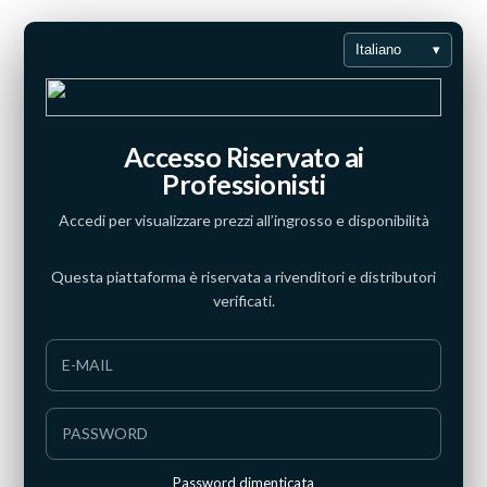
Italiano
▾
Accesso Riservato ai
Recupera password
Professionisti
Può reimpostare la password inserendo la sua e-mail qui
Accedi per visualizzare prezzi all’ingrosso e disponibilità
sotto e cliccando su "Invia". Riceverà un link temporaneo
per reimpostare la password. Per motivi di sicurezza, il link
Questa piattaforma è riservata a rivenditori e distributori
scade dopo 24h. Dopo questo periodo, dovrà inserire
verificati.
nuovamente la sua e-mail e richiedere un nuovo link.
RICHIEDI UNA NUOVA PASSWORD
Password dimenticata